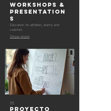
WORKSHOPS &
PRESENTATION
S
Education for athletes, teams and
coaches.
Show more
05.
Proyecto