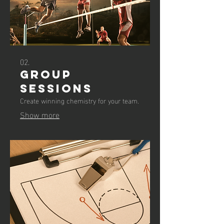
02.
GROUP
SESSIONS
Create winning chemistry for your team.
Show more