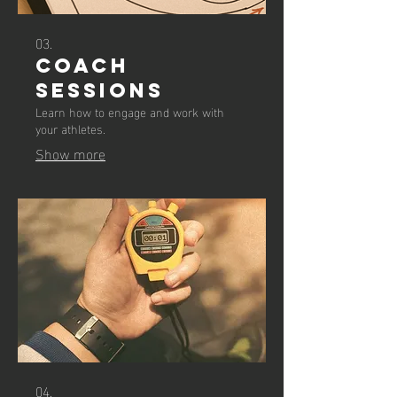
03.
COACH
SESSIONS
Learn how to engage and work with
your athletes.
Show more
04.